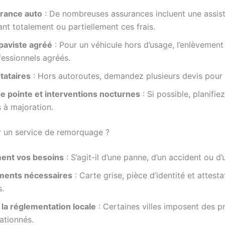
urance auto
: De nombreuses assurances incluent une assi
t totalement ou partiellement ces frais.
épaviste agréé
: Pour un véhicule hors d’usage, l’enlèvement 
essionnels agréés.
tataires
: Hors autoroutes, demandez plusieurs devis pour t
de pointe et interventions nocturnes
: Si possible, planifi
 à majoration.
r un service de remorquage ?
ment vos besoins
: S’agit-il d’une panne, d’un accident ou 
ments nécessaires
: Carte grise, pièce d’identité et attest
.
la réglementation locale
: Certaines villes imposent des p
tationnés.