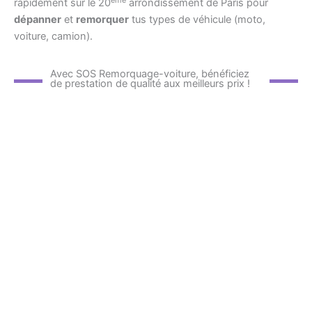
rapidement sur le 20
arrondissement de Paris pour
dépanner
et
remorquer
tus types de véhicule (moto,
voiture, camion).
Avec SOS Remorquage-voiture, bénéficiez
de prestation de qualité aux meilleurs prix !
Dépannage auto : Rapide et efficace
Enlèvement d’épave
Assistance de démarrage
Ouverture de portière
Vidange de réservoir
Dépannage carburant
Diagnostic de panne
Remplacement ou changement de
batterie
Remorquage vers un garagiste de vote
choix