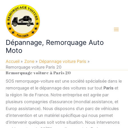
Aller
au
contenu
Main
Dépannage, Remorquage Auto
Men
Moto
Accueil
Zone
Dépannage voiture Paris
Remorquage voiture Paris 20
Remorquage voiture à Paris 20
SOS remorquage-voiture est une société spécialisée dans le
remorquage et le dépannage des voitures sur tout
Paris
et
la région Ile de France. Notre entreprise est agrée par
plusieurs compagnies d’assurance (mondial assistance, et
Europ assistance). Nous disposons d’un parc de véhicules
d’intervention et un matériel spécifique qui nous permet
d’intervenir quelques soit votre situation. Nous intervenons
ème