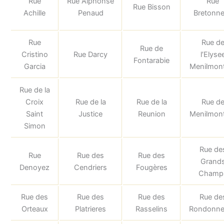
Rue
Rue Alphonse
Rue
Rue Bisson
Achille
Penaud
Bretonn
Rue
Rue d
Rue de
Cristino
Rue Darcy
l’Elyse
Fontarabie
Garcia
Menilmon
Rue de la
Croix
Rue de la
Rue de la
Rue d
Saint
Justice
Reunion
Menilmon
Simon
Rue de
Rue
Rue des
Rue des
Grand
Denoyez
Cendriers
Fougères
Champ
Rue des
Rue des
Rue des
Rue de
Orteaux
Platrieres
Rasselins
Rondonne