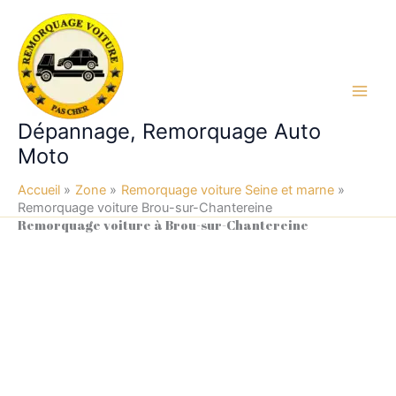
Aller
au
contenu
Main
Dépannage, Remorquage Auto
Men
Moto
Accueil
Zone
Remorquage voiture Seine et marne
Remorquage voiture Brou-sur-Chantereine
Remorquage voiture à Brou-sur-Chantereine
24h/24 et 7j/7
dépannage
remorquage
à Brou-sur-Chantereine