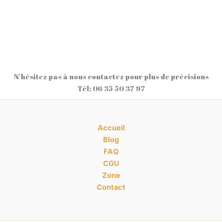
TOTAL, 119 Avenue Gendarme Castermant, 77500
Chelles
N’hésitez pas à nous contactez pour plus de précisions
Tél: 06 35 50 37 97
Accueil
Blog
FAQ
CGU
Zone
Contact