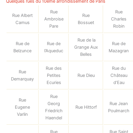
Quelques rues du 10éme arrondissement de Paris
Rue
Rue
Rue Albert
Rue
Ambroise
Charles
Camus
Bossuet
Pare
Robin
Rue de la
Rue de
Rue de
Rue de
Grange Aux
Belzunce
l’Aqueduc
Mazagran
Belles
Rue des
Rue du
Rue
Petites
Rue Dieu
Château
Demarquay
Ecuries
d’Eau
Rue
Rue
Georg
Rue Jean
Eugene
Rue Hittorf
Friedrich
Poulmarch
Varlin
Haendel
Rue
Rue Saint