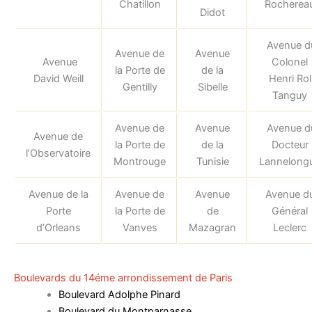
Chatillon
Rocherea
Didot
Avenue d
Avenue de
Avenue
Avenue
Colonel
la Porte de
de la
David Weill
Henri Rol
Gentilly
Sibelle
Tanguy
Avenue de
Avenue
Avenue d
Avenue de
la Porte de
de la
Docteur
l’Observatoire
Montrouge
Tunisie
Lannelong
Avenue de la
Avenue de
Avenue
Avenue d
Porte
la Porte de
de
Général
d’Orleans
Vanves
Mazagran
Leclerc
Boulevards du 14éme arrondissement de Paris
Boulevard Adolphe Pinard
Boulevard du Montparnasse