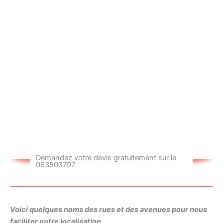
Station de service
TOTAL, Rue de la Légion Etrangère
Station service BP, 154 Rue d’Alésia
Relais Maréchal Leclerc, Avenue de la Porte d
´Orléans
Demandez votre devis gratuitement sur le
063503797
Voici quelques noms des rues et des avenues pour nous
faciliter votre localisation