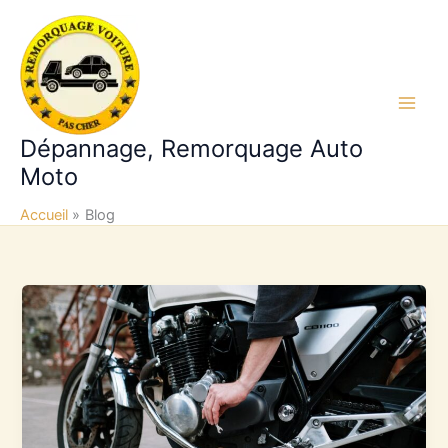
Aller
au
contenu
Main
Dépannage, Remorquage Auto
Men
Moto
Accueil
Blog