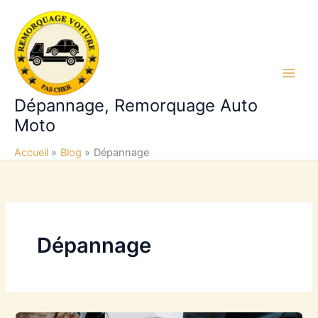
Aller
au
contenu
Main
Dépannage, Remorquage Auto
Men
Moto
Accueil
Blog
Dépannage
Dépannage